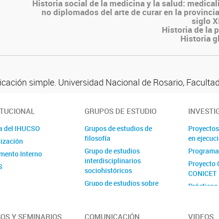
Historia social de la medicina y la salud: medica
no diplomados del arte de curar en la provinci
siglo X
Historia de la p
Historia g
icación simple. Universidad Nacional de Rosario, Facultad
ITUCIONAL
GRUPOS DE ESTUDIO
INVESTI
a del IHUCSO
Grupos de estudios de
Proyectos
filosofía
en ejecuc
ización
Grupo de estudios
Programa
mento Interno
interdisciplinarios
Proyecto 
S
sociohistóricos
CONICET
Grupo de estudios sobre
Prácticas
delito y sociedad
Proyecto 
Grupo de estudios sobre
Ejecutora
estado, espacio y desarrollo
OS Y SEMINARIOS
COMUNICACIÓN
VIDEOS