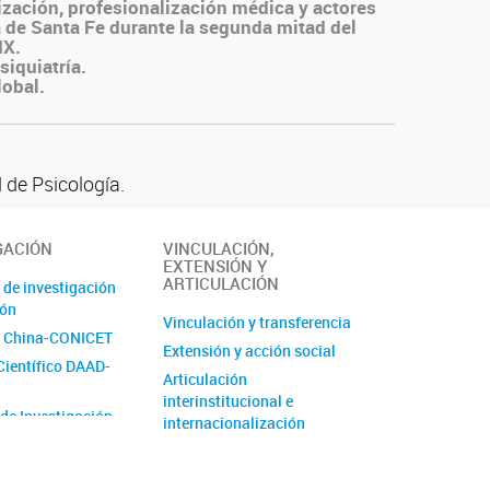
lización, profesionalización médica y actores
a de Santa Fe durante la segunda mitad del
IX.
siquiatría.
lobal.
 de Psicología.
GACIÓN
VINCULACIÓN,
EXTENSIÓN Y
ARTICULACIÓN
 de investigación
ión
Vinculación y transferencia
 China-CONICET
Extensión y acción social
Científico DAAD-
Articulación
interinstitucional e
 de Investigación
internacionalización
de Unidad
 (PUE)