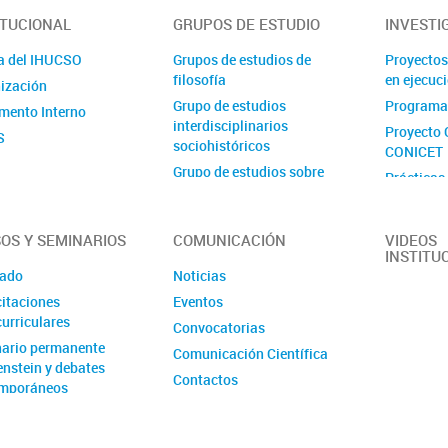
ITUCIONAL
GRUPOS DE ESTUDIO
INVESTI
a del IHUCSO
Grupos de estudios de
Proyectos
filosofía
en ejecuc
ización
Grupo de estudios
Programa
mento Interno
interdisciplinarios
Proyecto 
S
sociohistóricos
CONICET
Grupo de estudios sobre
Prácticas
delito y sociedad
Proyecto 
Grupo de estudios sobre
Ejecutora
estado, espacio y desarrollo
OS Y SEMINARIOS
COMUNICACIÓN
VIDEOS
INSTITU
Grupo de estudios sobre
ado
Noticias
género, trabajo e innovación
itaciones
Eventos
Grupo de estudios sobre
urriculares
Convocatorias
institucionalización,
ario permanente
internacionalización y
Comunicación Científica
enstein y debates
archivo
Contactos
mporáneos
Grupo de estudios sobre
lenguas, gramáticas y
enseñanza