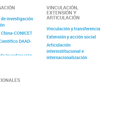
GACIÓN
VINCULACIÓN,
EXTENSIÓN Y
ARTICULACIÓN
 de investigación
ión
Vinculación y transferencia
 China-CONICET
Extensión y acción social
Científico DAAD-
Articulación
interinstitucional e
 de Investigación
internacionalización
de Unidad
 (PUE)
CIONALES