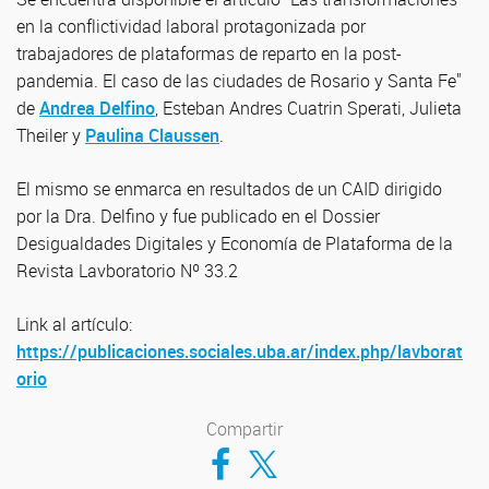
en la conflictividad laboral protagonizada por
trabajadores de plataformas de reparto en la post-
pandemia. El caso de las ciudades de Rosario y Santa Fe"
de
Andrea Delfino
, Esteban Andres Cuatrin Sperati, Julieta
Theiler y
Paulina Claussen
.
El mismo se enmarca en resultados de un CAID dirigido
por la Dra. Delfino y fue publicado en el Dossier
Desigualdades Digitales y Economía de Plataforma de la
Revista Lavboratorio Nº 33.2
Link al artículo:
https://publicaciones.sociales.uba.ar/index.php/lavborat
orio
Compartir
Compartir en Facebook
Compartir en Twitter