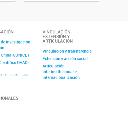
GACIÓN
VINCULACIÓN,
EXTENSIÓN Y
ARTICULACIÓN
 de investigación
ión
Vinculación y transferencia
 China-CONICET
Extensión y acción social
Científico DAAD-
Articulación
interinstitucional e
 de Investigación
internacionalización
de Unidad
 (PUE)
CIONALES