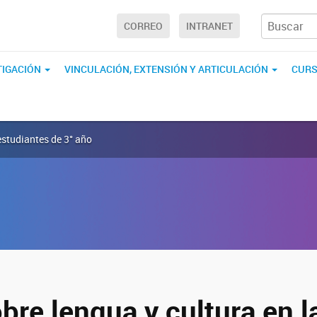
CORREO
INTRANET
TIGACIÓN
VINCULACIÓN, EXTENSIÓN Y ARTICULACIÓN
CURS
 estudiantes de 3° año
bre lengua y cultura en l