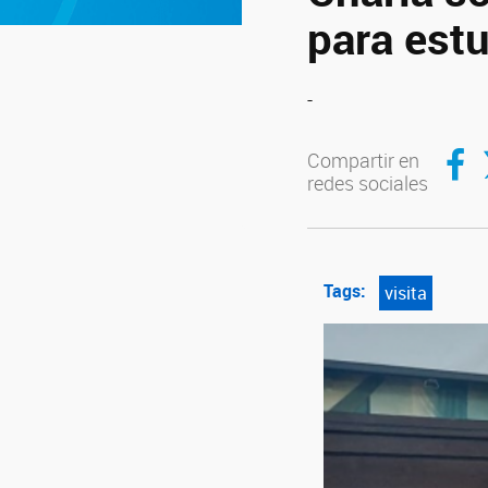
para est
-
Compar
C
Compartir en
redes sociales
Tags:
visita