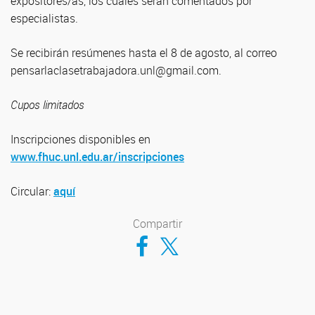
expositores/as, los cuales serán comentados por
especialistas.
Se recibirán resúmenes hasta el 8 de agosto, al correo
pensarlaclasetrabajadora.unl@gmail.com.
Cupos limitados
Inscripciones disponibles en
www.fhuc.unl.edu.ar/inscripciones
Circular:
aquí
Compartir
Compartir en Facebook
Compartir en Twitter