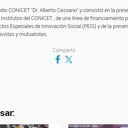
edio CONICET "Dr. Alberto Cassano" y consistió en la pres
Institutos del CONICET , de una línea de financiamiento p
os Especiales de Innovación Social (PEIS) y de la presen
vistas y mutualistas.
Compartir
Compartir en Facebook
Compartir en Twitter
sar: