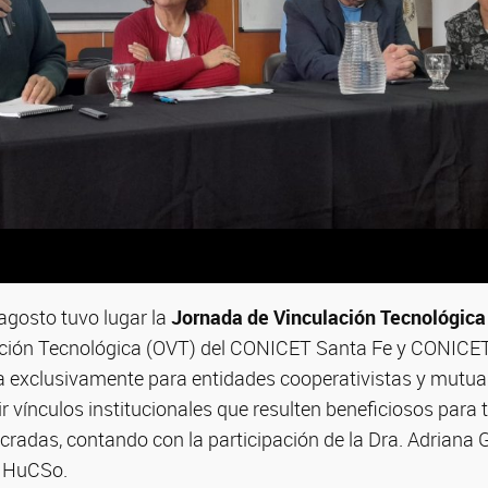
 agosto tuvo lugar la
Jornada de Vinculación Tecnológica
ación Tecnológica (OVT) del CONICET Santa Fe y CONICET
exclusivamente para entidades cooperativistas y mutual
ir vínculos institucionales que resulten beneficiosos para 
ucradas, contando con la participación de la Dra. Adriana
 IHuCSo.