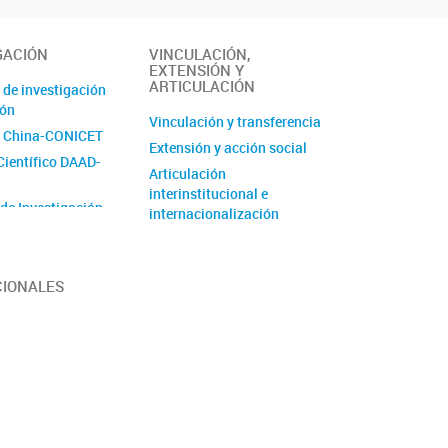
GACIÓN
VINCULACIÓN,
EXTENSIÓN Y
ARTICULACIÓN
 de investigación
ión
Vinculación y transferencia
 China-CONICET
Extensión y acción social
Científico DAAD-
Articulación
interinstitucional e
 de Investigación
internacionalización
de Unidad
 (PUE)
CIONALES