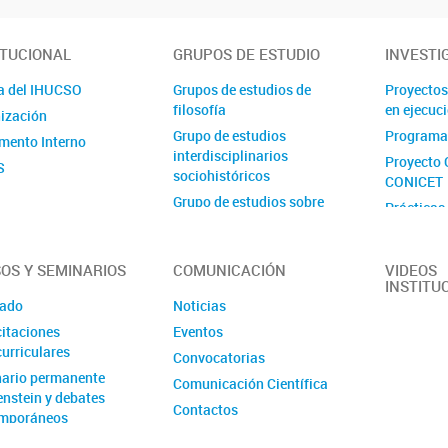
ITUCIONAL
GRUPOS DE ESTUDIO
INVESTI
a del IHUCSO
Grupos de estudios de
Proyectos
filosofía
en ejecuc
ización
Grupo de estudios
Programa
mento Interno
interdisciplinarios
Proyecto 
S
sociohistóricos
CONICET
Grupo de estudios sobre
Prácticas
delito y sociedad
Proyecto 
Grupo de estudios sobre
Ejecutora
estado, espacio y desarrollo
OS Y SEMINARIOS
COMUNICACIÓN
VIDEOS
INSTITU
Grupo de estudios sobre
ado
Noticias
género, trabajo e innovación
itaciones
Eventos
Grupo de estudios sobre
urriculares
Convocatorias
institucionalización,
ario permanente
internacionalización y
Comunicación Científica
enstein y debates
archivo
Contactos
mporáneos
Grupo de estudios sobre
lenguas, gramáticas y