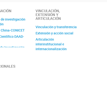
GACIÓN
VINCULACIÓN,
EXTENSIÓN Y
ARTICULACIÓN
 de investigación
ión
Vinculación y transferencia
 China-CONICET
Extensión y acción social
Científico DAAD-
Articulación
interinstitucional e
 de Investigación
internacionalización
de Unidad
 (PUE)
CIONALES