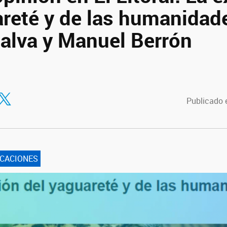
areté y de las humanidad
ialva y Manuel Berrón
tir en Facebook
ompartir en Twitter
Publicado 
ICACIONES