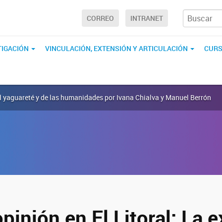
CORREO
INTRANET
TIGACIÓN
VINCULACIÓN, EXTENSIÓN Y ARTICULACIÓN
CURS
del yaguareté y de las humanidades por Ivana Chialva y Manuel Berrón
pinión en El Litoral: La e