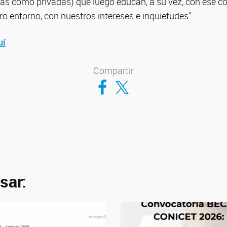
icas como privadas) que luego educan, a su vez, con ese 
o entorno, con nuestros intereses e inquietudes".
uí
Compartir
Compartir en Facebook
Compartir en Twitter
sar: