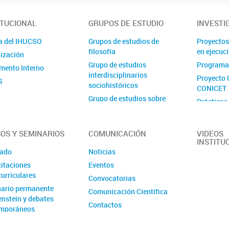
ITUCIONAL
GRUPOS DE ESTUDIO
INVESTI
a del IHUCSO
Grupos de estudios de
Proyectos
filosofía
en ejecuc
ización
Grupo de estudios
Programa
mento Interno
interdisciplinarios
Proyecto 
S
sociohistóricos
CONICET
Grupo de estudios sobre
Prácticas
delito y sociedad
Proyecto 
Grupo de estudios sobre
Ejecutora
estado, espacio y desarrollo
OS Y SEMINARIOS
COMUNICACIÓN
VIDEOS
INSTITU
Grupo de estudios sobre
ado
Noticias
género, trabajo e innovación
itaciones
Eventos
Grupo de estudios sobre
urriculares
Convocatorias
institucionalización,
ario permanente
internacionalización y
Comunicación Científica
enstein y debates
archivo
Contactos
mporáneos
Grupo de estudios sobre
lenguas, gramáticas y