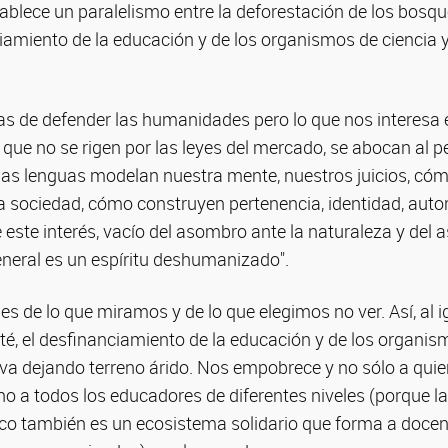
tablece un paralelismo entre la deforestación de los bos
ciamiento de la educación y de los organismos de ciencia y
 de defender las humanidades pero lo que nos interesa e
 que no se rigen por las leyes del mercado, se abocan al 
s lenguas modelan nuestra mente, nuestros juicios, có
a sociedad, cómo construyen pertenencia, identidad, auto
e este interés, vacío del asombro ante la naturaleza y del 
neral es un espíritu deshumanizado".
 de lo que miramos y de lo que elegimos no ver. Así, al i
é, el desfinanciamiento de la educación y de los organis
s va dejando terreno árido. Nos empobrece y no sólo a qu
ino a todos los educadores de diferentes niveles (porque l
fico también es un ecosistema solidario que forma a docen