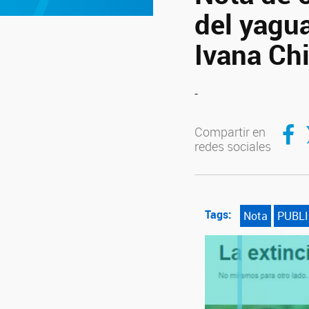
del yagu
Ivana Ch
-
Compar
C
Compartir en
redes sociales
Tags:
Nota
PUBL