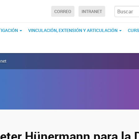
CORREO
INTRANET
TIGACIÓN
VINCULACIÓN, EXTENSIÓN Y ARTICULACIÓN
CURS
onet
eter Hünermann para la 