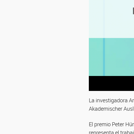
La investigadora An
Akademischer Auslä
El premio Peter Hü
representa el traba