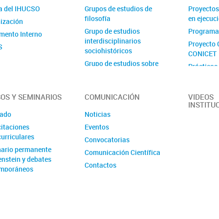
a del IHUCSO
Grupos de estudios de
Proyectos
filosofía
en ejecuc
ización
Grupo de estudios
Programa
mento Interno
interdisciplinarios
Proyecto 
S
sociohistóricos
CONICET
Grupo de estudios sobre
Prácticas
delito y sociedad
Proyecto 
Grupo de estudios sobre
Ejecutora
estado, espacio y desarrollo
OS Y SEMINARIOS
COMUNICACIÓN
VIDEOS
INSTITU
Grupo de estudios sobre
ado
Noticias
género, trabajo e innovación
itaciones
Eventos
Grupo de estudios sobre
urriculares
Convocatorias
institucionalización,
ario permanente
internacionalización y
Comunicación Científica
enstein y debates
archivo
Contactos
mporáneos
Grupo de estudios sobre
lenguas, gramáticas y
enseñanza
Grupo de estudios sobre
textos, lenguas y culturas en