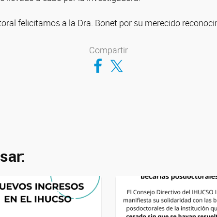
oral felicitamos a la Dra. Bonet por su merecido reconoci
Compartir
Compartir en Facebook
Compartir en Twitter
sar: