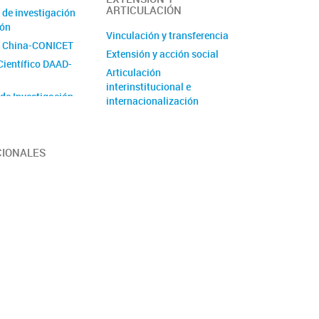
ARTICULACIÓN
 de investigación
ión
Vinculación y transferencia
 China-CONICET
Extensión y acción social
Científico DAAD-
Articulación
interinstitucional e
 de Investigación
internacionalización
de Unidad
 (PUE)
CIONALES