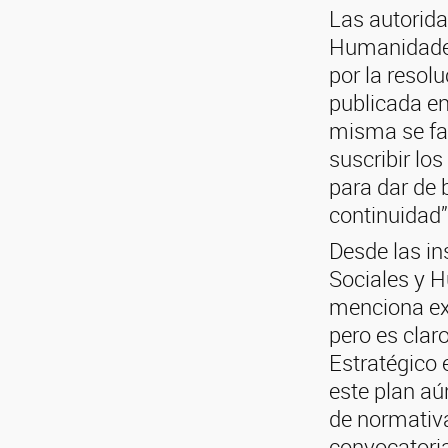
Las autorida
Humanidade
por la resol
publicada en 
misma se fac
suscribir lo
para dar de 
continuidad”
Desde las in
Sociales y 
menciona ex
pero es claro
Estratégico
este plan aú
de normativa
convocatoria