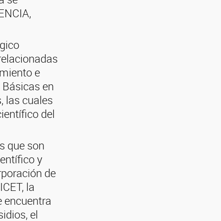
IENCIA,
gico
relacionadas
imiento e
s Básicas en
 las cuales
ientífico del
as que son
entífico y
rporación de
ICET, la
se encuentra
idios, el