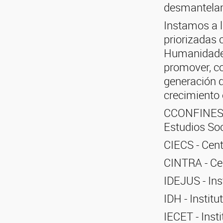
desmantelam
Instamos a l
priorizadas 
Humanidades,
promover, co
generación d
crecimiento 
CCONFINES -
Estudios Soc
CIECS - Cent
CINTRA - Cen
IDEJUS - Ins
IDH - Instit
IECET - Inst