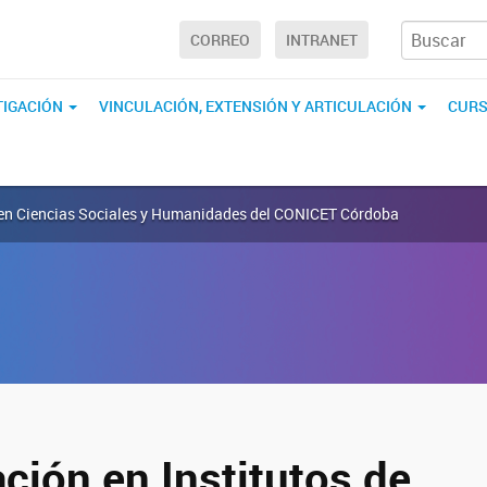
CORREO
INTRANET
TIGACIÓN
VINCULACIÓN, EXTENSIÓN Y ARTICULACIÓN
CURS
ón en Ciencias Sociales y Humanidades del CONICET Córdoba
ción en Institutos de