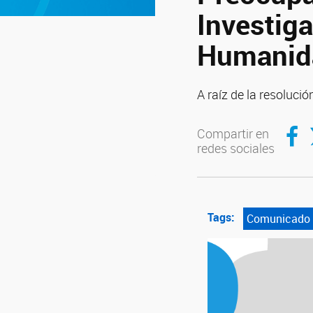
Investiga
Humanid
A raíz de la resoluci
Compar
C
Compartir en
redes sociales
Tags:
Comunicado