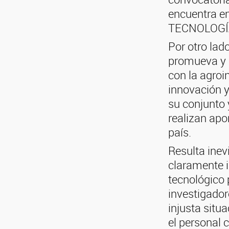
encuentra e
TECNOLOGÍA
Por otro lad
promueva y o
con la agroi
innovación y
su conjunto 
realizan apo
país.
Resulta inev
claramente i
tecnológico 
investigador
injusta situ
el personal c