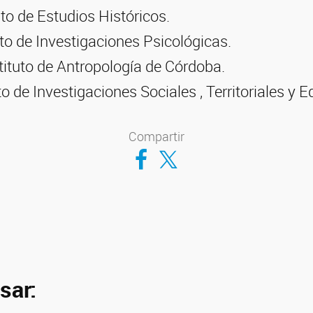
uto de Estudios Históricos.
tuto de Investigaciones Psicológicas.
ituto de Antropología de Córdoba.
to de Investigaciones Sociales , Territoriales y 
Compartir
Compartir en Facebook
Compartir en Twitter
sar: