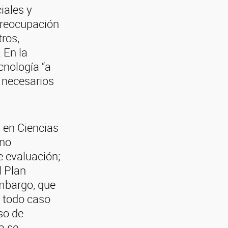
iales y
reocupación
tros,
. En la
cnología “a
n necesarios
 en Ciencias
 no
 evaluación;
l Plan
mbargo, que
n todo caso
so de
a se