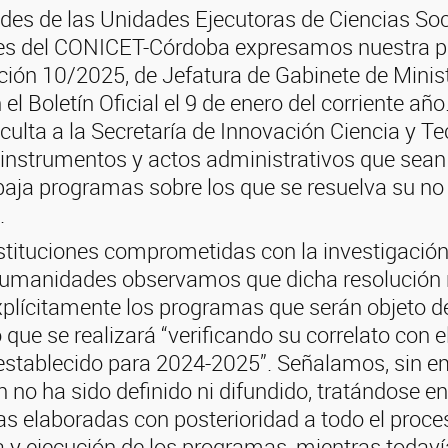
des de las Unidades Ejecutoras de Ciencias Soc
s del CONICET-Córdoba expresamos nuestra p
ución 10/2025, de Jefatura de Gabinete de Minis
el Boletín Oficial el 9 de enero del corriente año
ulta a la Secretaría de Innovación Ciencia y Te
s instrumentos y actos administrativos que sea
baja programas sobre los que se resuelva su no
.
stituciones comprometidas con la investigación
Humanidades observamos que dicha resolución
plícitamente los programas que serán objeto de
 que se realizará “verificando su correlato con e
 establecido para 2024-2025”. Señalamos, sin e
n no ha sido definido ni difundido, tratándose e
s elaboradas con posterioridad a todo el proce
 y ejecución de los programas, mientras todaví