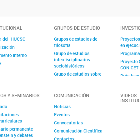
ITUCIONAL
GRUPOS DE ESTUDIO
INVESTI
a del IHUCSO
Grupos de estudios de
Proyectos
filosofía
en ejecuc
ización
Grupo de estudios
Programa
mento Interno
interdisciplinarios
Proyecto 
S
sociohistóricos
CONICET
Grupo de estudios sobre
Prácticas
delito y sociedad
Proyecto 
Grupo de estudios sobre
Ejecutora
estado, espacio y desarrollo
OS Y SEMINARIOS
COMUNICACIÓN
VIDEOS
INSTITU
Grupo de estudios sobre
ado
Noticias
género, trabajo e innovación
itaciones
Eventos
Grupo de estudios sobre
urriculares
Convocatorias
institucionalización,
ario permanente
internacionalización y
Comunicación Científica
enstein y debates
archivo
Contactos