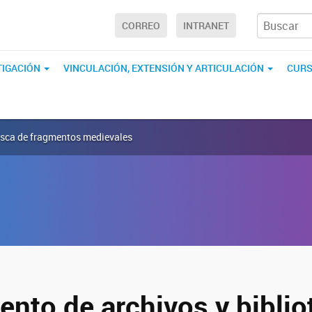
CORREO
INTRANET
TIGACIÓN
VINCULACIÓN, EXTENSIÓN Y ARTICULACIÓN
CURS
busca de fragmentos medievales
ento de archivos y biblio