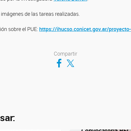
imágenes de las tareas realizadas.
ón sobre el PUE:
https://ihucso.conicet.gov.ar/proyecto
Compartir
Compartir en Facebook
Compartir en Twitter
sar: