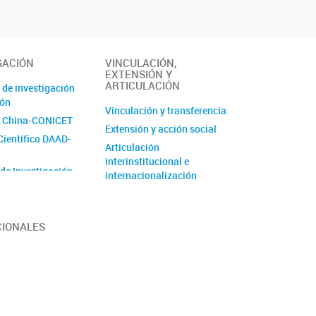
GACIÓN
VINCULACIÓN,
EXTENSIÓN Y
ARTICULACIÓN
 de investigación
ión
Vinculación y transferencia
 China-CONICET
Extensión y acción social
Científico DAAD-
Articulación
interinstitucional e
 de Investigación
internacionalización
de Unidad
 (PUE)
CIONALES