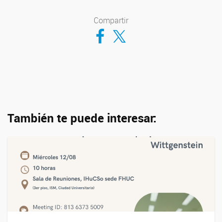
Compartir
Compartir en Facebook
Compartir en Twitter
También te puede interesar: