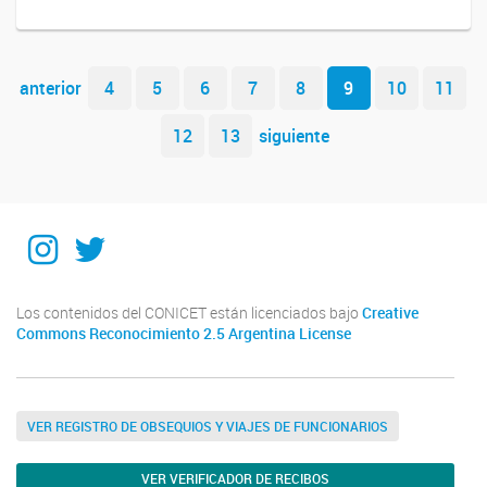
Navegador de artículos
anterior
4
5
6
7
8
9
10
11
12
13
siguiente
Instagram
Twitter
Los contenidos del CONICET están licenciados bajo
Creative
Commons Reconocimiento 2.5 Argentina License
VER REGISTRO DE OBSEQUIOS Y VIAJES DE FUNCIONARIOS
VER VERIFICADOR DE RECIBOS