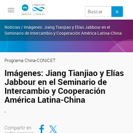
Toggle
navigation
Noticias / Imágenes: Jiang Tianjiao y Elías Jabbour en el
Seminario de Intercambio y Cooperación América Latina-China
Programa China-CONICET
Imágenes: Jiang Tianjiao y Elías
Jabbour en el Seminario de
Intercambio y Cooperación
América Latina-China
-
Compartir en Facebook
Compartir en Twitter
Compartir en