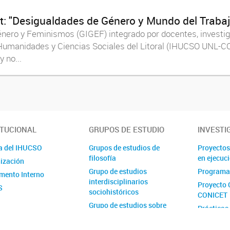
t: "Desigualdades de Género y Mundo del Trabaj
Género y Feminismos (GIGEF) integrado por docentes, investi
de Humanidades y Ciencias Sociales del Litoral (IHUCSO UNL-C
 no...
ITUCIONAL
GRUPOS DE ESTUDIO
INVESTI
a del IHUCSO
Grupos de estudios de
Proyectos
filosofía
en ejecuc
ización
Grupo de estudios
Programa
mento Interno
interdisciplinarios
Proyecto 
S
sociohistóricos
CONICET
Grupo de estudios sobre
Prácticas
delito y sociedad
Proyecto 
Grupo de estudios sobre