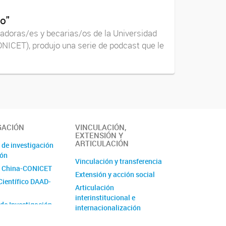
o"
gadoras/es y becarias/os de la Universidad
ONICET), produjo una serie de podcast que le
GACIÓN
VINCULACIÓN,
EXTENSIÓN Y
ARTICULACIÓN
 de investigación
ión
Vinculación y transferencia
 China-CONICET
Extensión y acción social
Científico DAAD-
Articulación
interinstitucional e
 de Investigación
internacionalización
de Unidad