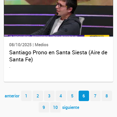
08/10/2025 | Medios
Santiago Prono en Santa Siesta (Aire de
Santa Fe)
-
Navegador de artículos
anterior
1
2
3
4
5
6
7
8
9
10
siguiente