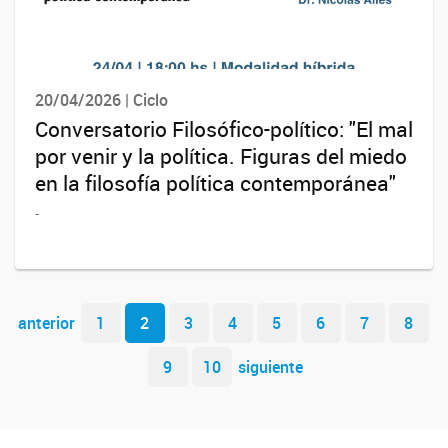
20/04/2026 | Ciclo
Conversatorio Filosófico-político: "El mal
por venir y la política. Figuras del miedo
en la filosofía política contemporánea"
-
Navegador de artículos
anterior
1
2
3
4
5
6
7
8
9
10
siguiente