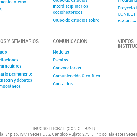
mento Interno
interdisciplinarios
Proyecto 
S
sociohistóricos
CONICET
Grupo de estudios sobre
Prácticas
delito y sociedad
Proyecto 
Grupo de estudios sobre
Ejecutora
estado, espacio y desarrollo
OS Y SEMINARIOS
COMUNICACIÓN
VIDEOS
INSTITU
Grupo de estudios sobre
ado
Noticias
género, trabajo e innovación
itaciones
Eventos
Grupo de estudios sobre
urriculares
Convocatorias
institucionalización,
ario permanente
internacionalización y
Comunicación Científica
enstein y debates
archivo
Contactos
mporáneos
Grupo de estudios sobre
lenguas, gramáticas y
enseñanza
Grupo de estudios sobre
textos, lenguas y culturas en
traducción
IHUCSO LITORAL, (CONICET-UNL)
a, 3° piso, ISM | Sede FCJS: Candido Pujato 2751, 1° piso, ala este | Sede