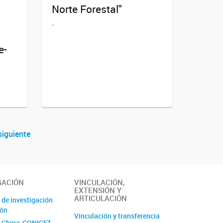
:
Norte Forestal"
-
e-
siguiente
GACIÓN
VINCULACIÓN,
EXTENSIÓN Y
ARTICULACIÓN
 de investigación
ión
Vinculación y transferencia
 China-CONICET