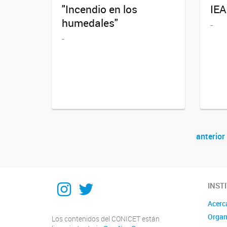
"Incendio en los
IEA
humedales"
-
-
anterior
Navegador de artículos
Instagram
Twitter
INST
Acerc
Organ
Los contenidos del CONICET están