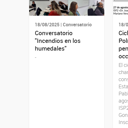
18/08/2025 | Conversatorio
18/0
Conversatorio
Cic
"Incendios en los
Pol
humedales"
pe
occ
-
El c
char
cons
Esta
Pabl
agos
ISP2
Gonz
Insc