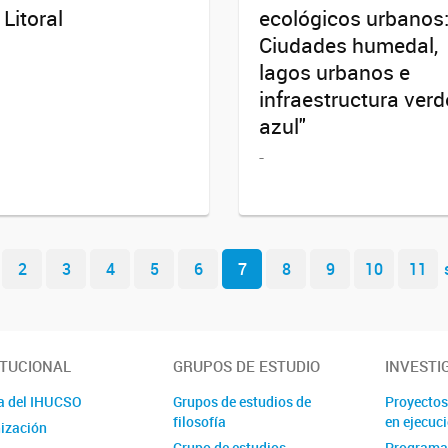
 Litoral
ecológicos urbanos
Ciudades humedal,
lagos urbanos e
infraestructura verd
azul"
-
2
3
4
5
6
7
8
9
10
11
ITUCIONAL
GRUPOS DE ESTUDIO
INVESTI
a del IHUCSO
Grupos de estudios de
Proyectos
filosofía
en ejecuc
ización
Grupo de estudios
Programa