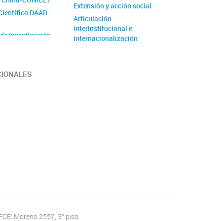
Extensión y acción social
Científico DAAD-
Articulación
interinstitucional e
 de Investigación
internacionalización
de Unidad
 (PUE)
CIONALES
 FCE: Moreno 2557, 3° piso