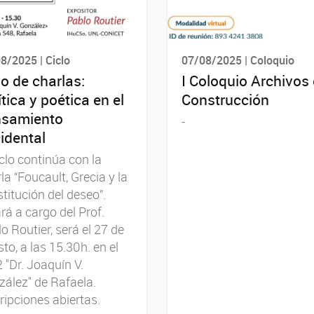
8/2025 | Ciclo
07/08/2025 | Coloquio
lo de charlas:
I Coloquio Archivos
ítica y poética en el
Construcción
nsamiento
-
idental
iclo continúa con la
la “Foucault, Grecia y la
titución del deseo”.
rá a cargo del Prof.
o Routier, será el 27 de
to, a las 15.30h. en el
 "Dr. Joaquín V.
ález" de Rafaela.
ripciones abiertas.