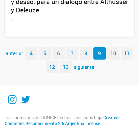
y deseo: para un diálogo entre Althusser
y Deleuze
-
Navegador de artículos
anterior
4
5
6
7
8
9
10
11
12
13
siguiente
Instagram
Twitter
Los contenidos del CONICET están licenciados bajo
Creative
Commons Reconocimiento 2.5 Argentina License