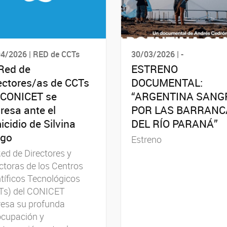
4/2026 | RED de CCTs
30/03/2026 | -
Red de
ESTRENO
ectores/as de CCTs
DOCUMENTAL:
 CONICET se
“ARGENTINA SANG
resa ante el
POR LAS BARRANC
icidio de Silvina
DEL RÍO PARANÁ”
ago
Estreno
ed de Directores y
ctoras de los Centros
tíficos Tecnológicos
Ts) del CONICET
resa su profunda
ocupación y