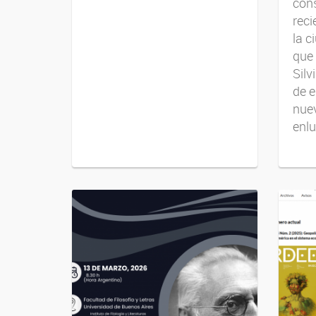
cons
reci
la c
que 
Silv
de e
nuev
enlu