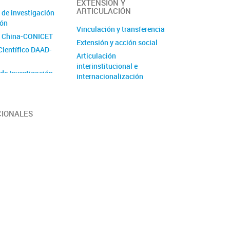
EXTENSIÓN Y
ARTICULACIÓN
 de investigación
ión
Vinculación y transferencia
 China-CONICET
Extensión y acción social
Científico DAAD-
Articulación
interinstitucional e
 de Investigación
internacionalización
de Unidad
 (PUE)
CIONALES