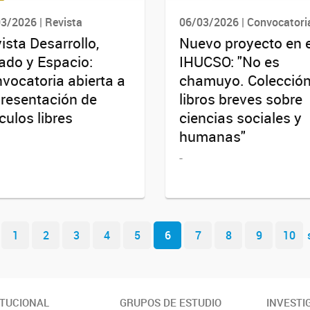
3/2026 | Revista
06/03/2026 | Convocatori
ista Desarrollo,
Nuevo proyecto en e
ado y Espacio:
IHUCSO: "No es
vocatoria abierta a
chamuyo. Colección
presentación de
libros breves sobre
ículos libres
ciencias sociales y
humanas"
-
1
2
3
4
5
6
7
8
9
10
ITUCIONAL
GRUPOS DE ESTUDIO
INVESTI