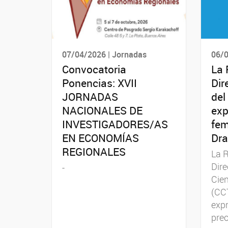
07/04/2026 | Jornadas
06/0
Convocatoria
La 
Ponencias: XVII
Dir
JORNADAS
del
NACIONALES DE
exp
INVESTIGADORES/AS
fem
EN ECONOMÍAS
Dr
REGIONALES
La R
Dire
-
Cien
(CC
exp
pre