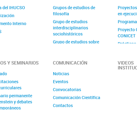
a del IHUCSO
Grupos de estudios de
Proyectos
filosofía
en ejecuc
ización
Grupo de estudios
Programa
mento Interno
interdisciplinarios
Proyecto 
S
sociohistóricos
CONICET
Grupo de estudios sobre
Prácticas
delito y sociedad
Proyecto 
Grupo de estudios sobre
Ejecutora
estado, espacio y desarrollo
OS Y SEMINARIOS
COMUNICACIÓN
VIDEOS
INSTITU
Grupo de estudios sobre
ado
Noticias
género, trabajo e innovación
itaciones
Eventos
Grupo de estudios sobre
urriculares
Convocatorias
institucionalización,
ario permanente
internacionalización y
Comunicación Científica
enstein y debates
archivo
Contactos
mporáneos
Grupo de estudios sobre
lenguas, gramáticas y
enseñanza
Grupo de estudios sobre
textos, lenguas y culturas en