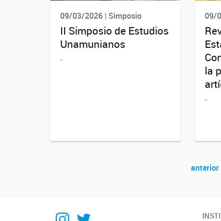
09/03/2026 | Simposio
09/0
II Simposio de Estudios
Rev
Unamunianos
Est
Con
-
la 
art
-
anterior
Navegador de artículos
Instagram
Twitter
INST