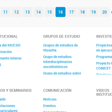
11
12
13
14
15
16
17
18
19
20
ITUCIONAL
GRUPOS DE ESTUDIO
INVESTI
a del IHUCSO
Grupos de estudios de
Proyectos
filosofía
en ejecuc
ización
Grupo de estudios
Programa
mento Interno
interdisciplinarios
Proyecto 
S
sociohistóricos
CONICET
Grupo de estudios sobre
Prácticas
delito y sociedad
Proyecto 
Grupo de estudios sobre
Ejecutora
estado, espacio y desarrollo
OS Y SEMINARIOS
COMUNICACIÓN
VIDEOS
INSTITU
Grupo de estudios sobre
ado
Noticias
género, trabajo e innovación
itaciones
Eventos
Grupo de estudios sobre
urriculares