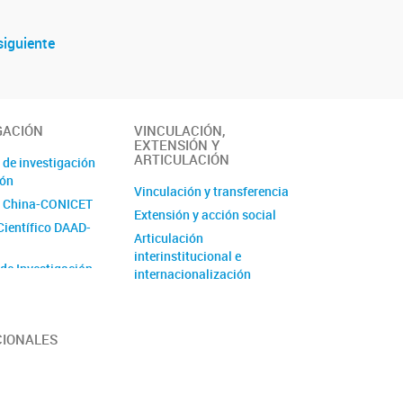
siguiente
GACIÓN
VINCULACIÓN,
EXTENSIÓN Y
ARTICULACIÓN
 de investigación
ión
Vinculación y transferencia
 China-CONICET
Extensión y acción social
Científico DAAD-
Articulación
interinstitucional e
 de Investigación
internacionalización
de Unidad
 (PUE)
CIONALES