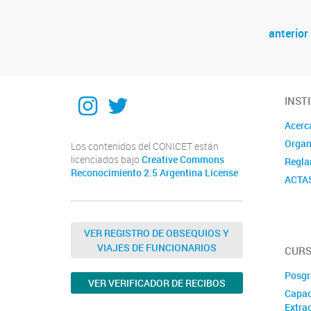
anterior
Navegador de artículos
Instagram
Twitter
INST
Acerc
Organ
Los contenidos del CONICET están
licenciados bajo
Creative Commons
Regla
Reconocimiento 2.5 Argentina License
ACTA
VER REGISTRO DE OBSEQUIOS Y
VIAJES DE FUNCIONARIOS
CURS
Posgr
VER VERIFICADOR DE RECIBOS
Capac
Extrac