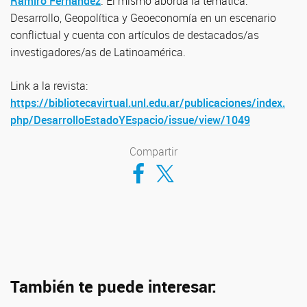
Ramiro Fernández
. El mismo aborda la temática:
Desarrollo, Geopolítica y Geoeconomía en un escenario
conflictual y cuenta con artículos de destacados/as
investigadores/as de Latinoamérica.
Link a la revista:
https://bibliotecavirtual.unl.edu.ar/publicaciones/index.
php/DesarrolloEstadoYEspacio/issue/view/1049
Compartir
Compartir en Facebook
Compartir en Twitter
También te puede interesar: