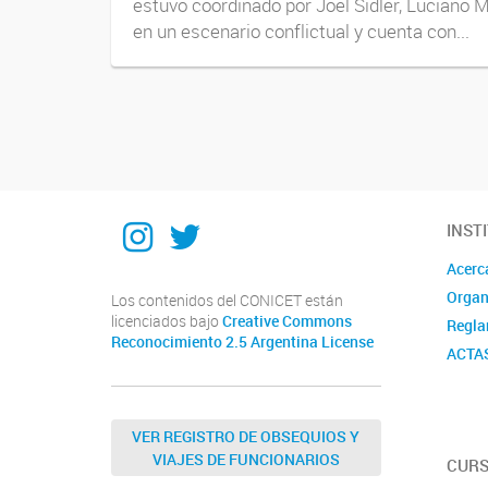
estuvo coordinado por Joel Sidler, Luciano 
en un escenario conflictual y cuenta con...
Navegador de artículos
Instagram
Twitter
INST
Acerc
Organ
Los contenidos del CONICET están
licenciados bajo
Creative Commons
Regla
Reconocimiento 2.5 Argentina License
ACTA
VER REGISTRO DE OBSEQUIOS Y
VIAJES DE FUNCIONARIOS
CURS