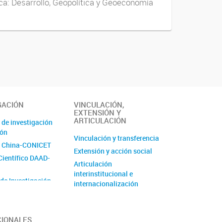
ica: Desarrollo, Geopolítica y Geoeconomía
GACIÓN
VINCULACIÓN,
EXTENSIÓN Y
ARTICULACIÓN
 de investigación
ión
Vinculación y transferencia
 China-CONICET
Extensión y acción social
Científico DAAD-
Articulación
interinstitucional e
 de Investigación
internacionalización
de Unidad
 (PUE)
CIONALES