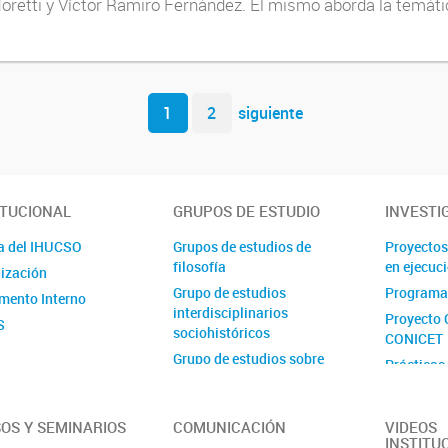
Moretti y Víctor Ramiro Fernández. El mismo aborda la temát
1
2
siguiente
ITUCIONAL
GRUPOS DE ESTUDIO
INVESTI
a del IHUCSO
Grupos de estudios de
Proyectos
filosofía
en ejecuc
ización
Grupo de estudios
Programa
mento Interno
interdisciplinarios
Proyecto 
S
sociohistóricos
CONICET
Grupo de estudios sobre
Prácticas
delito y sociedad
Proyecto 
Grupo de estudios sobre
Ejecutora
estado, espacio y desarrollo
OS Y SEMINARIOS
COMUNICACIÓN
VIDEOS
INSTITU