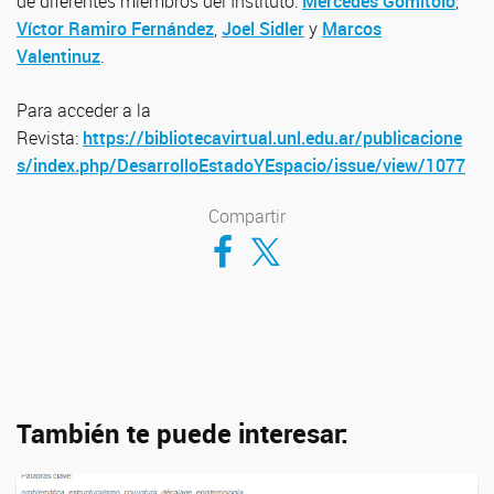
de diferentes miembros del Instituto:
Mercedes Gomítolo
,
Víctor Ramiro Fernández
,
Joel Sidler
y
Marcos
Valentinuz
.
Para acceder a la
Revista:
https://bibliotecavirtual.unl.edu.ar/publicacione
s/index.php/DesarrolloEstadoYEspacio/issue/view/1077
Compartir
Compartir en Facebook
Compartir en Twitter
También te puede interesar: